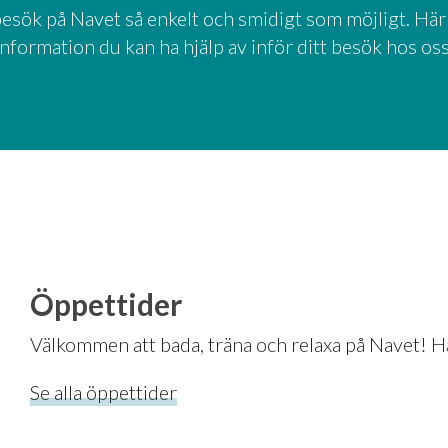
t besök på Navet så enkelt och smidigt som möjligt. Här 
information du kan ha hjälp av inför ditt besök hos oss
Öppettider
Välkommen att bada, träna och relaxa på Navet! H
Se alla öppettider