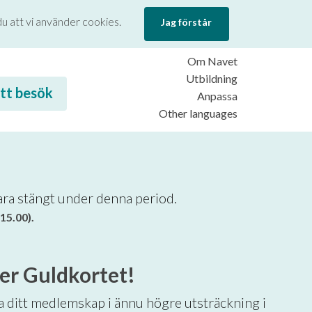
u att vi använder cookies.
Jag förstår
Om Navet
Utbildning
itt besök
Anpassa
Other languages
ara stängt under denna period.
15.00).
er Guldkortet!
a ditt medlemskap i ännu högre utsträckning i 